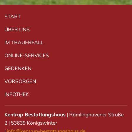
Navigation überspringen
START
ÜBER UNS
IM TRAUERFALL
ONLINE-SERVICES
GEDENKEN
VORSORGEN
INFOTHEK
Kentrup Bestattungshaus
|
Römlinghovener Straße
2
|
53639 Königswinter
|
info@kentrup-bestattungshaus.de