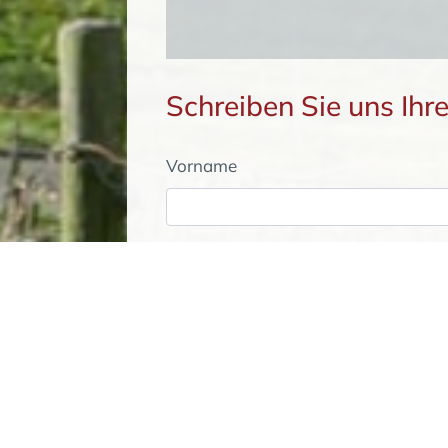
Schreiben Sie uns Ihr
Vorname
Name
Pflichtfeld
E-Mail
*
Broschüre bestellen