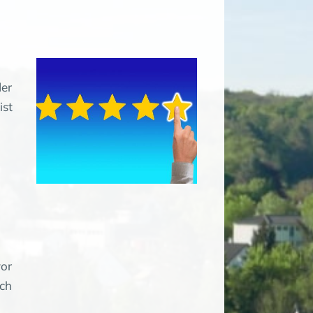
der
ist
vor
ich