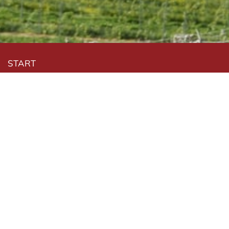
Navigation überspringen
START
ÜBER UNS
IM TRAUERFALL
ONLINE-SERVICES
GEDENKEN
VORSORGEN
INFOTHEK