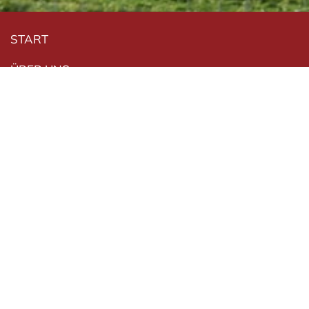
Navigation überspringen
START
ÜBER UNS
IM TRAUERFALL
ONLINE-SERVICES
GEDENKEN
VORSORGEN
INFOTHEK
Kentrup Bestattungshaus
|
Römlinghovener Straße
2
|
53639 Königswinter
|
info@kentrup-bestattungshaus.de